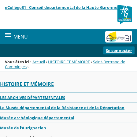
Panneau de gestion des cookies
eCollège31 - Conseil départemental de la Haute-Garonne
Menu de la rubrique
Contenu
MENU
Se connecter
Vous êtes ici :
Accueil
›
HISTOIRE ET MÉMOIRE
›
Saint-Bertrand de
Comminges
›
HISTOIRE ET MÉMOIRE
LES ARCHIVES DÉPARTEMENTALES
Le Musée départemental de la Résistance et de la Déportation
Musée archéologique départemental
Musée de l'Aurignacien