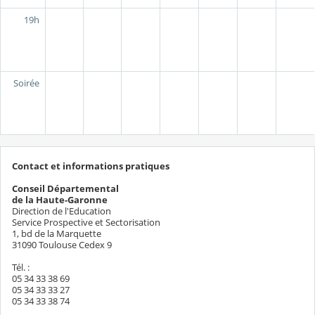
19h
Soirée
Contact et informations pratiques
Conseil Départemental
de la Haute-Garonne
Direction de l'Education
Service Prospective et Sectorisation
1, bd de la Marquette
31090 Toulouse Cedex 9
Tél. :
05 34 33 38 69
05 34 33 33 27
05 34 33 38 74