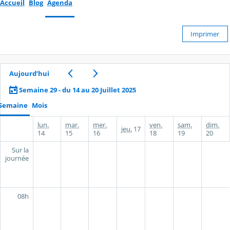
Accueil
Blog
Agenda
Imprimer
Aujourd’hui
Semaine 29 - du 14 au 20 Juillet 2025
Semaine
Mois
lun.
mar.
mer.
ven.
sam.
dim.
jeu.
17
14
15
16
18
19
20
Sur la
journée
08h