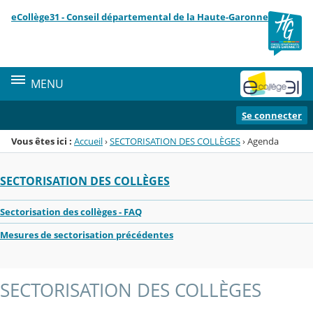
Panneau de gestion des cookies
eCollège31 - Conseil départemental de la Haute-Garonne
Menu de la rubrique
Contenu
MENU
Se connecter
Vous êtes ici :
Accueil
›
SECTORISATION DES COLLÈGES
›
Agenda
SECTORISATION DES COLLÈGES
Sectorisation des collèges - FAQ
Mesures de sectorisation précédentes
SECTORISATION DES COLLÈGES