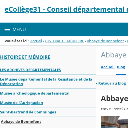
Panneau de gestion des cookies
eCollège31 - Conseil départemental
Menu de la rubrique
Contenu
MENU
Vous êtes ici :
Accueil
›
HISTOIRE ET MÉMOIRE
›
Abbaye de Bonnefont
›
Abbaye
HISTOIRE ET MÉMOIRE
Accueil
Blog
LES ARCHIVES DÉPARTEMENTALES
Le Musée départemental de la Résistance et de la
‹
Retour au blog
Déportation
Musée archéologique départemental
Abbaye
Musée de l'Aurignacien
Par Le Conseil Dé
Saint-Bertrand de Comminges
Abbaye de Bonnefont