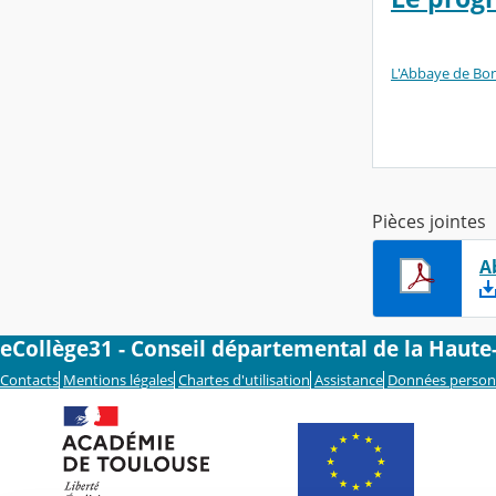
L'Abbaye de Bo
Pièces jointes
A
eCollège31 - Conseil départemental de la Haut
Contacts
Mentions légales
Chartes d'utilisation
Assistance
Données person