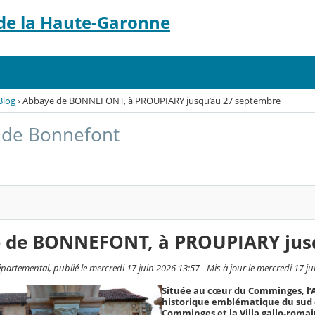
 de la Haute-Garonne
Blog
›
Abbaye de BONNEFONT, à PROUPIARY jusqu’au 27 septembre
 de Bonnefont
 de BONNEFONT, à PROUPIARY jusq
partemental, publié le mercredi 17 juin 2026 13:57 - Mis à jour le mercredi 17 j
Située au cœur du Comminges, l’A
historique emblématique du sud 
Comminges et la Villa gallo-rom