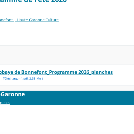
nnefont | Haute-Garonne Culture
bbaye de Bonnefont_Programme 2026_planches
Télécharger
( .
pdf
,
2.35
Mo
)
e-Garonne
nelles