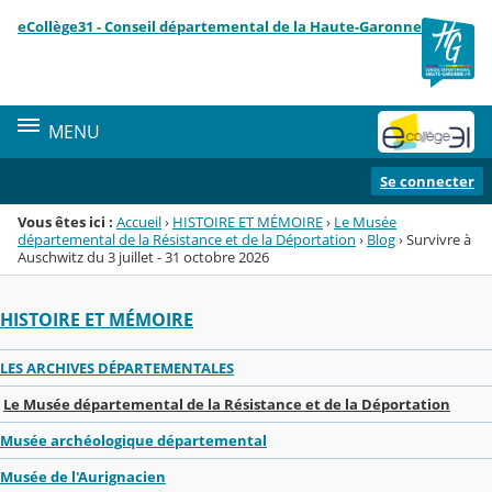
Panneau de gestion des cookies
eCollège31 - Conseil départemental de la Haute-Garonne
Menu de la rubrique
Contenu
MENU
Se connecter
Vous êtes ici :
Accueil
›
HISTOIRE ET MÉMOIRE
›
Le Musée
départemental de la Résistance et de la Déportation
›
Blog
›
Survivre à
Auschwitz du 3 juillet - 31 octobre 2026
HISTOIRE ET MÉMOIRE
LES ARCHIVES DÉPARTEMENTALES
Le Musée départemental de la Résistance et de la Déportation
Musée archéologique départemental
Musée de l'Aurignacien