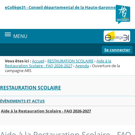
Panneau de gestion des cookies
eCollège31 - Conseil départemental de la Haute-Garonne
Menu de la rubrique
Contenu
MENU
Se connecter
Vous êtes ici :
Accueil
›
RESTAURATION SCOLAIRE
›
Aide à la
Restauration Scolaire - FAQ 2026-2027
›
Agenda
›
Ouverture de la
campagne ARS
RESTAURATION SCOLAIRE
ÉVÈNEMENTS ET ACTUS
Aide à la Restauration Scolaire - FAQ 2026-2027
Aide à la Restauration Scolaire - FAQ