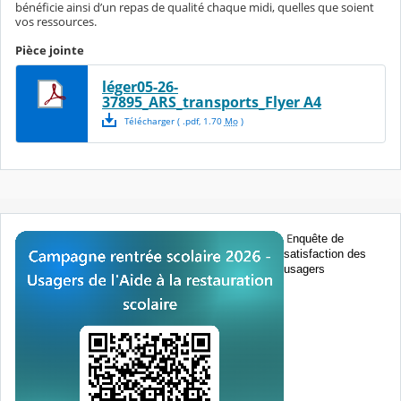
bénéficie ainsi d’un repas de qualité chaque midi, quelles que soient
vos ressources.
Pièce jointe
léger05-26-
37895_ARS_transports_Flyer A4
Télécharger
( .
pdf
,
1.70
Mo
)
E
nquête de
satisfaction des
usagers