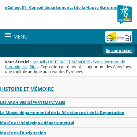
Panneau de gestion des cookies
eCollège31 - Conseil départemental de la Haute-Garonne
Menu de la rubrique
Contenu
MENU
Se connecter
Vous êtes ici :
Accueil
›
HISTOIRE ET MÉMOIRE
›
Saint-Bertrand de
Comminges
›
Blog
›
Exposition permanente Lugdunum des Convènes,
une capitale antique au cœur des Pyrénées
HISTOIRE ET MÉMOIRE
LES ARCHIVES DÉPARTEMENTALES
Le Musée départemental de la Résistance et de la Déportation
Musée archéologique départemental
Musée de l'Aurignacien