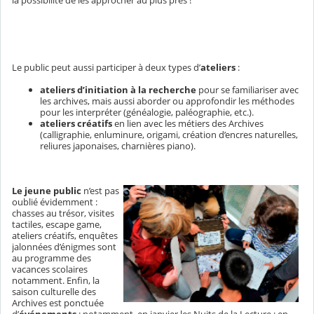
Le public peut aussi participer à deux types d’
ateliers
:
ateliers d’initiation à la recherche
pour se familiariser avec
les archives, mais aussi aborder ou approfondir les méthodes
pour les interpréter (généalogie, paléographie, etc.).
ateliers créatifs
en lien avec les métiers des Archives
(calligraphie, enluminure, origami, création d’encres naturelles,
reliures japonaises, charnières piano).
Le jeune public
n’est pas
oublié évidemment :
chasses au trésor, visites
tactiles, escape game,
ateliers créatifs, enquêtes
jalonnées d’énigmes sont
au programme des
vacances scolaires
notamment. Enfin, la
saison culturelle des
Archives est ponctuée
d’
événements
: notamment, en janvier les Nuits de la Lecture ; en