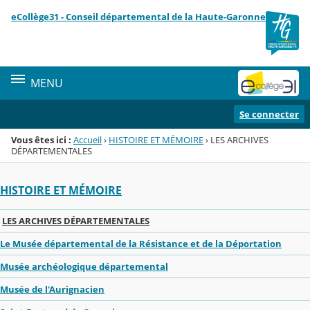
Panneau de gestion des cookies
eCollège31 - Conseil départemental de la Haute-Garonne
Menu de la rubrique
Contenu
MENU
Se connecter
Vous êtes ici :
Accueil
›
HISTOIRE ET MÉMOIRE
›
LES ARCHIVES
DÉPARTEMENTALES
HISTOIRE ET MÉMOIRE
LES ARCHIVES DÉPARTEMENTALES
Le Musée départemental de la Résistance et de la Déportation
Musée archéologique départemental
Musée de l'Aurignacien