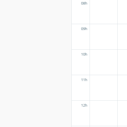
08h
09h
10h
11h
12h