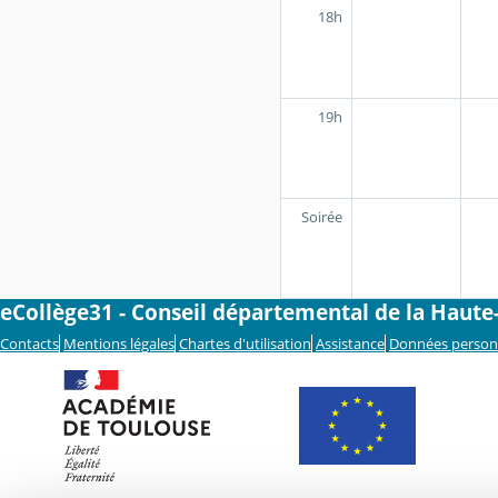
18h
19h
Soirée
eCollège31 - Conseil départemental de la Haut
Contacts
Mentions légales
Chartes d'utilisation
Assistance
Données person