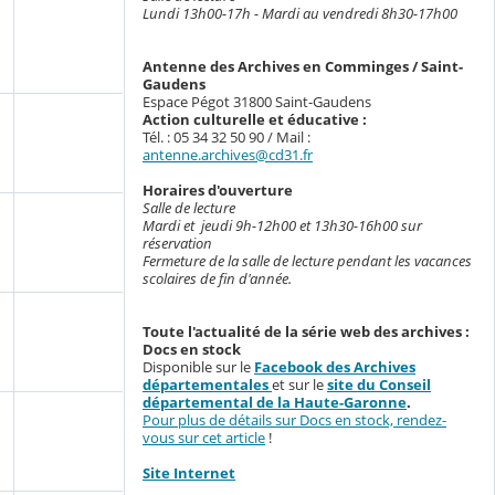
Lundi 13h00-17h - Mardi au vendredi 8h30-17h00
Antenne des Archives en Comminges / Saint-
Gaudens
Espace Pégot 31800 Saint-Gaudens
Action culturelle et éducative :
Tél. : 05 34 32 50 90 / Mail :
antenne.archives@cd31.fr
Horai
r
es d'ouverture
Salle de lecture
Mardi et jeudi 9h-12h00 et 13h30-16h00 sur
réservation
Fermeture de la salle de lecture pendant les vacances
scolaires de fin d'année.
Toute l'actualité de la série web des archives :
Docs en stock
Disponible sur le
Facebook des Archives
départementales
et sur le
site du Conseil
départemental de la Haute-Garonne
.
Pour plus de détails sur Docs en stock, rendez-
vous sur cet article
!
Site Internet