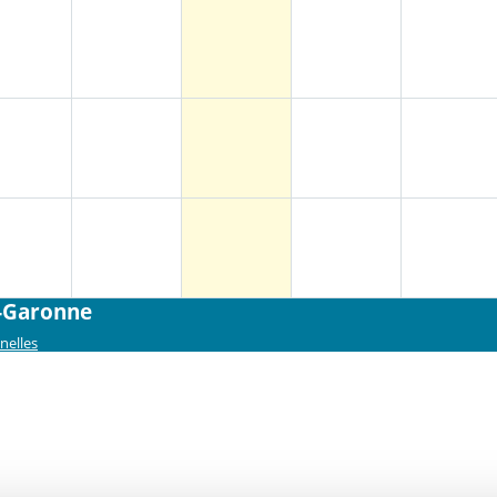
e-Garonne
nelles