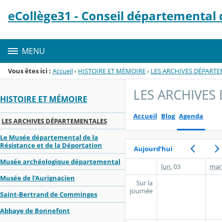
Panneau de gestion des cookies
eCollège31 - Conseil départemental
Menu de la rubrique
Contenu
MENU
Vous êtes ici :
Accueil
›
HISTOIRE ET MÉMOIRE
›
LES ARCHIVES DÉPART
LES ARCHIVES
HISTOIRE ET MÉMOIRE
Accueil
Blog
Agenda
LES ARCHIVES DÉPARTEMENTALES
Le Musée départemental de la
Résistance et de la Déportation
Aujourd’hui
Musée archéologique départemental
lun.
03
mar
Musée de l'Aurignacien
Sur la
journée
Saint-Bertrand de Comminges
Abbaye de Bonnefont