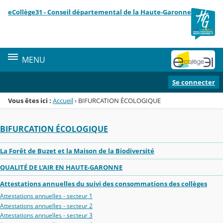
Panneau de gestion des cookies
eCollège31 - Conseil départemental de la Haute-Garonne
Menu de la rubrique
Contenu
MENU
Se connecter
Vous êtes ici :
Accueil
›
BIFURCATION ÉCOLOGIQUE
BIFURCATION ÉCOLOGIQUE
La Forêt de Buzet et la Maison de la Biodiversité
QUALITÉ DE L'AIR EN HAUTE-GARONNE
Attestations annuelles du suivi des consommations des collèges
Attestations annuelles - secteur 1
Attestations annuelles - secteur 2
Attestations annuelles - secteur 3